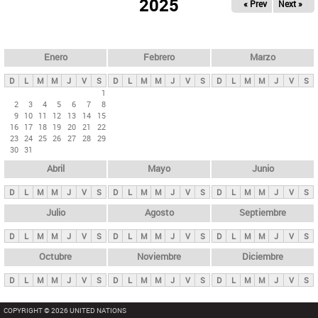
ú
2025
« Prev
Next »
l
s
a
q
p
u
e
a
Enero
Febrero
Marzo
d
s
a
D
L
M
M
J
V
S
D
L
M
M
J
V
S
D
L
M
M
J
V
S
p
1
2
3
4
5
6
7
8
r
9
10
11
12
13
14
15
i
16
17
18
19
20
21
22
23
24
25
26
27
28
29
n
30
31
c
Abril
Mayo
Junio
i
p
D
L
M
M
J
V
S
D
L
M
M
J
V
S
D
L
M
M
J
V
S
a
Julio
Agosto
Septiembre
l
D
L
M
M
J
V
S
D
L
M
M
J
V
S
D
L
M
M
J
V
S
e
Octubre
Noviembre
Diciembre
s
D
L
M
M
J
V
S
D
L
M
M
J
V
S
D
L
M
M
J
V
S
COPYRIGHT © 2026 UNITED NATIONS