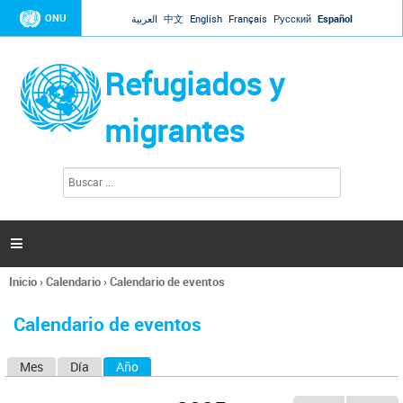
Jump to navigation
ONU
العربية
中文
English
Français
Русский
Español
Refugiados y
migrantes
B
F
u
o
s
r
c
a
m
r

u
l
Inicio
›
Calendario
›
Calendario de eventos
a
Se
r
encuentra
i
Calendario de eventos
usted
o
aquí
d
Mes
Día
Año
(solapa activa)
S
e
b
o