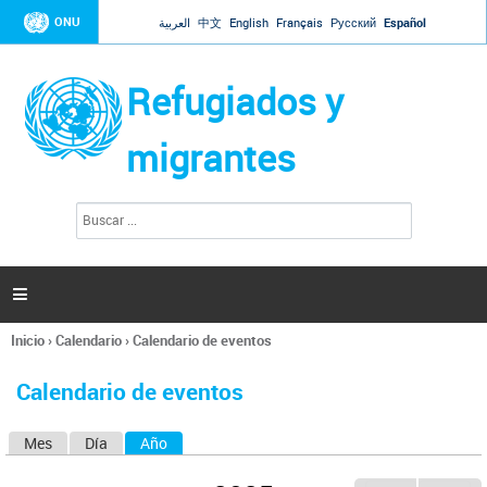
Jump to navigation
ONU
العربية
中文
English
Français
Русский
Español
Refugiados y
migrantes
B
F
u
o
s
r
c
a
m
r

u
l
Inicio
›
Calendario
›
Calendario de eventos
a
Se
r
encuentra
i
Calendario de eventos
usted
o
aquí
d
Mes
Día
Año
(solapa activa)
S
e
b
o