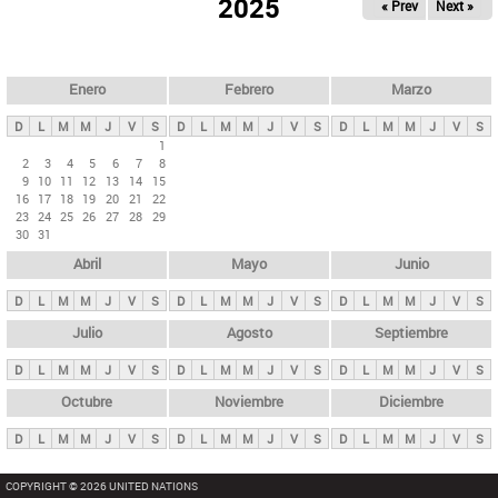
ú
2025
« Prev
Next »
l
s
a
q
p
u
e
a
Enero
Febrero
Marzo
d
s
a
D
L
M
M
J
V
S
D
L
M
M
J
V
S
D
L
M
M
J
V
S
p
1
2
3
4
5
6
7
8
r
9
10
11
12
13
14
15
i
16
17
18
19
20
21
22
23
24
25
26
27
28
29
n
30
31
c
Abril
Mayo
Junio
i
p
D
L
M
M
J
V
S
D
L
M
M
J
V
S
D
L
M
M
J
V
S
a
Julio
Agosto
Septiembre
l
D
L
M
M
J
V
S
D
L
M
M
J
V
S
D
L
M
M
J
V
S
e
Octubre
Noviembre
Diciembre
s
D
L
M
M
J
V
S
D
L
M
M
J
V
S
D
L
M
M
J
V
S
COPYRIGHT © 2026 UNITED NATIONS