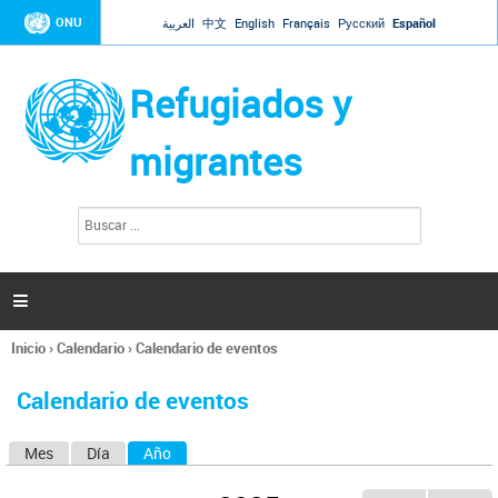
Jump to navigation
ONU
العربية
中文
English
Français
Русский
Español
Refugiados y
migrantes
B
F
u
o
s
r
c
a
m
r

u
l
Inicio
›
Calendario
›
Calendario de eventos
a
Se
r
encuentra
i
Calendario de eventos
usted
o
aquí
d
Mes
Día
Año
(solapa activa)
S
e
b
o