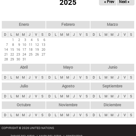
ú
2025
« Prev
Next »
l
s
a
q
p
u
e
a
Enero
Febrero
Marzo
d
s
a
D
L
M
M
J
V
S
D
L
M
M
J
V
S
D
L
M
M
J
V
S
p
1
2
3
4
5
6
7
8
9
10
11
12
13
r
14
15
16
17
18
19
20
i
21
22
23
24
25
26
27
28
29
30
31
n
Abril
Mayo
Junio
c
i
D
L
M
M
J
V
S
D
L
M
M
J
V
S
D
L
M
M
J
V
S
p
Julio
Agosto
Septiembre
a
D
L
M
M
J
V
S
D
L
M
M
J
V
S
D
L
M
M
J
V
S
l
e
Octubre
Noviembre
Diciembre
s
D
L
M
M
J
V
S
D
L
M
M
J
V
S
D
L
M
M
J
V
S
COPYRIGHT © 2026 UNITED NATIONS