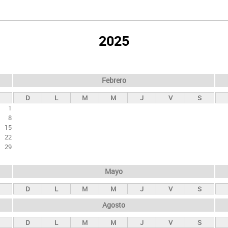
2025
Febrero
D
L
M
M
J
V
S
1
8
15
22
29
Mayo
D
L
M
M
J
V
S
Agosto
D
L
M
M
J
V
S