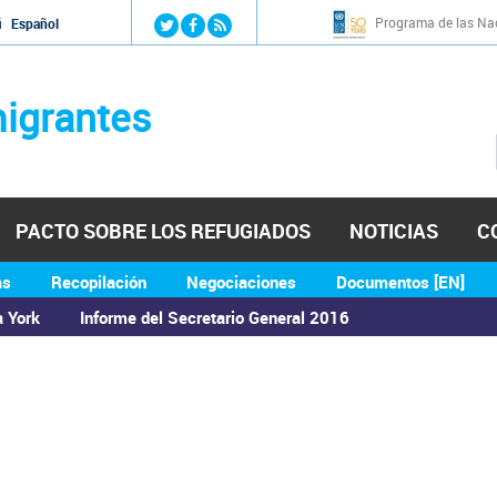
Jump to navigation
Programa de las Nac
й
Español
igrantes
PACTO SOBRE LOS REFUGIADOS
NOTICIAS
C
as
Recopilación
Negociaciones
Documentos [EN]
a York
Informe del Secretario General 2016