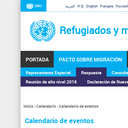
ONU
العربية
中文
English
Français
Русски
Refugiados y m
PORTADA
PACTO SOBRE MIGRACIÓN
Representante Especial
Respuesta
Consult
ASAMBLEA GENERAL
Reunión de alto nivel 2016
Declaración de Nuev
Inicio
›
Calendario
›
Calendario de eventos
Se
encuentra
Calendario de eventos
usted