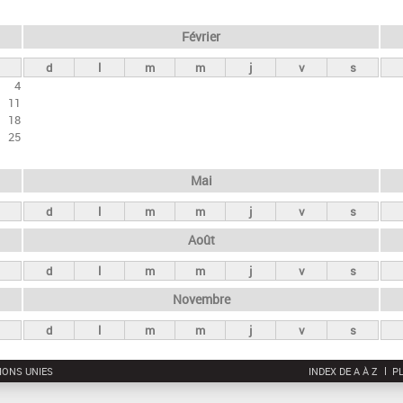
Février
d
l
m
m
j
v
s
4
11
18
25
Mai
d
l
m
m
j
v
s
Août
d
l
m
m
j
v
s
Novembre
d
l
m
m
j
v
s
IONS UNIES
INDEX DE A À Z
PL