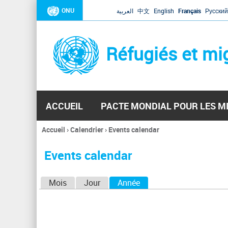
ONU
العربية
中文
English
Français
Русский
Réfugiés et mi
ACCUEIL
PACTE MONDIAL POUR LES M
Accueil
›
Calendrier
›
Events calendar
Vous
êtes
Events calendar
ici
O
Mois
Jour
Année
(onglet actif)
n
g
l