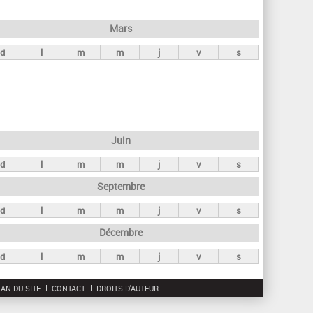
h
e
Mars
r
d
l
m
m
j
v
s
c
h
e
Juin
d
l
m
m
j
v
s
Septembre
d
l
m
m
j
v
s
Décembre
d
l
m
m
j
v
s
AN DU SITE
CONTACT
DROITS D'AUTEUR