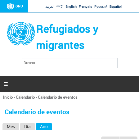
Jump to navigation
ONU
العربية
中文
English
Français
Русский
Español
Refugiados y
migrantes
B
F
u
o
s
r
c
a
m
r

u
l
Inicio
›
Calendario
›
Calendario de eventos
a
Se
r
encuentra
i
Calendario de eventos
usted
o
aquí
d
Mes
Día
Año
(solapa activa)
S
e
b
o