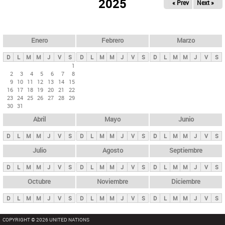
ú
2025
« Prev
Next »
l
s
a
q
p
u
e
a
Enero
Febrero
Marzo
d
s
a
D
L
M
M
J
V
S
D
L
M
M
J
V
S
D
L
M
M
J
V
S
p
1
2
3
4
5
6
7
8
r
9
10
11
12
13
14
15
i
16
17
18
19
20
21
22
23
24
25
26
27
28
29
n
30
31
c
Abril
Mayo
Junio
i
p
D
L
M
M
J
V
S
D
L
M
M
J
V
S
D
L
M
M
J
V
S
a
Julio
Agosto
Septiembre
l
D
L
M
M
J
V
S
D
L
M
M
J
V
S
D
L
M
M
J
V
S
e
Octubre
Noviembre
Diciembre
s
D
L
M
M
J
V
S
D
L
M
M
J
V
S
D
L
M
M
J
V
S
COPYRIGHT © 2026 UNITED NATIONS