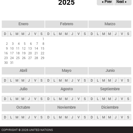
ú
2025
« Prev
Next »
l
s
a
q
p
u
e
a
Enero
Febrero
Marzo
d
s
a
D
L
M
M
J
V
S
D
L
M
M
J
V
S
D
L
M
M
J
V
S
p
1
2
3
4
5
6
7
8
r
9
10
11
12
13
14
15
i
16
17
18
19
20
21
22
23
24
25
26
27
28
29
n
30
31
c
Abril
Mayo
Junio
i
p
D
L
M
M
J
V
S
D
L
M
M
J
V
S
D
L
M
M
J
V
S
a
Julio
Agosto
Septiembre
l
D
L
M
M
J
V
S
D
L
M
M
J
V
S
D
L
M
M
J
V
S
e
Octubre
Noviembre
Diciembre
s
D
L
M
M
J
V
S
D
L
M
M
J
V
S
D
L
M
M
J
V
S
COPYRIGHT © 2026 UNITED NATIONS