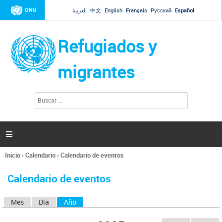
Jump to navigation
ONU
العربية
中文
English
Français
Русский
Español
Refugiados y
migrantes
B
F
u
o
s
r
c
a
m
r

u
l
Inicio
›
Calendario
›
Calendario de eventos
a
Se
r
encuentra
i
Calendario de eventos
usted
o
aquí
d
Mes
Día
Año
(solapa activa)
S
e
b
o