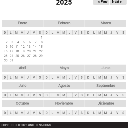
ú
2025
« Prev
Next »
l
s
a
q
p
u
e
a
Enero
Febrero
Marzo
d
s
a
D
L
M
M
J
V
S
D
L
M
M
J
V
S
D
L
M
M
J
V
S
p
1
2
3
4
5
6
7
8
r
9
10
11
12
13
14
15
i
16
17
18
19
20
21
22
23
24
25
26
27
28
29
n
30
31
c
Abril
Mayo
Junio
i
p
D
L
M
M
J
V
S
D
L
M
M
J
V
S
D
L
M
M
J
V
S
a
Julio
Agosto
Septiembre
l
D
L
M
M
J
V
S
D
L
M
M
J
V
S
D
L
M
M
J
V
S
e
Octubre
Noviembre
Diciembre
s
D
L
M
M
J
V
S
D
L
M
M
J
V
S
D
L
M
M
J
V
S
COPYRIGHT © 2026 UNITED NATIONS