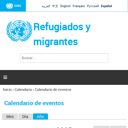
Jump to navigation
ONU
العربية
中文
English
Français
Русский
Español
Refugiados y
migrantes
B
F
u
o
s
r
c
a
m
r

u
l
Inicio
›
Calendario
›
Calendario de eventos
a
Se
r
encuentra
i
Calendario de eventos
usted
o
aquí
d
Mes
Día
Año
(solapa activa)
S
e
b
o