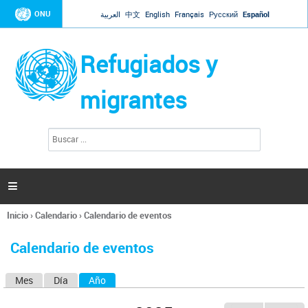
Jump to navigation
ONU
العربية
中文
English
Français
Русский
Español
Refugiados y
migrantes
B
F
u
o
s
r
c
a
m
r

u
l
Inicio
›
Calendario
›
Calendario de eventos
a
Se
r
encuentra
i
Calendario de eventos
usted
o
aquí
d
Mes
Día
Año
(solapa activa)
S
e
b
o