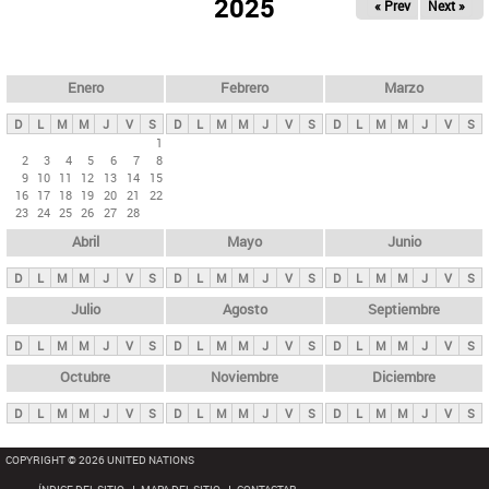
ú
2025
« Prev
Next »
l
s
a
q
p
u
e
a
Enero
Febrero
Marzo
d
s
a
D
L
M
M
J
V
S
D
L
M
M
J
V
S
D
L
M
M
J
V
S
p
1
2
3
4
5
6
7
8
r
9
10
11
12
13
14
15
i
16
17
18
19
20
21
22
23
24
25
26
27
28
n
Abril
Mayo
Junio
c
i
D
L
M
M
J
V
S
D
L
M
M
J
V
S
D
L
M
M
J
V
S
p
Julio
Agosto
Septiembre
a
D
L
M
M
J
V
S
D
L
M
M
J
V
S
D
L
M
M
J
V
S
l
e
Octubre
Noviembre
Diciembre
s
D
L
M
M
J
V
S
D
L
M
M
J
V
S
D
L
M
M
J
V
S
COPYRIGHT © 2026 UNITED NATIONS