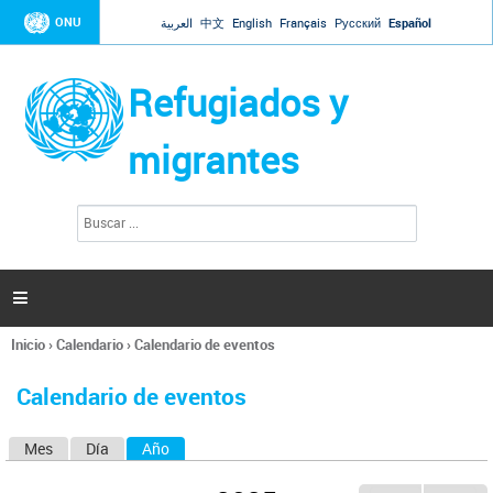
Jump to navigation
ONU
العربية
中文
English
Français
Русский
Español
Refugiados y
migrantes
B
F
u
o
s
r
c
a
m
r

u
l
Inicio
›
Calendario
›
Calendario de eventos
a
Se
r
encuentra
i
Calendario de eventos
usted
o
aquí
d
Mes
Día
Año
(solapa activa)
S
e
b
o