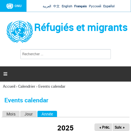
Jump to navigation
ONU
العربية
中文
English
Français
Русский
Español
Réfugiés et migrants
R
F
e
o
c
r
h
e
m
r

u
c
l
h
Accueil
›
Calendrier
›
Events calendar
a
e
Vous
r
i
êtes
r
Events calendar
ici
e
d
Mois
Jour
Année
(onglet actif)
O
e
r
n
e
2025
« Préc.
Suiv. »
g