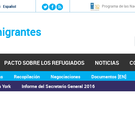
Jump to navigation
Programa de las Nac
й
Español
igrantes
PACTO SOBRE LOS REFUGIADOS
NOTICIAS
C
as
Recopilación
Negociaciones
Documentos [EN]
a York
Informe del Secretario General 2016