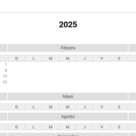
2025
Febrero
D
L
M
M
J
V
S
1
8
15
22
Mayo
D
L
M
M
J
V
S
Agosto
D
L
M
M
J
V
S