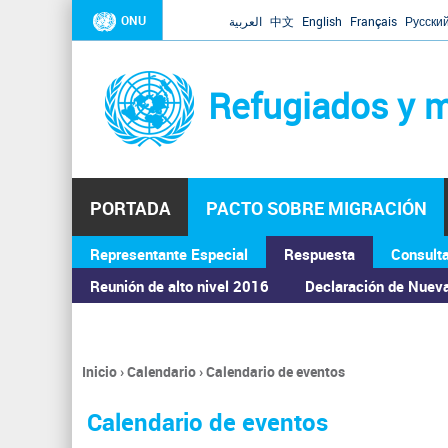
ONU
العربية
中文
English
Français
Русски
Refugiados y m
PORTADA
PACTO SOBRE MIGRACIÓN
Representante Especial
Respuesta
Consult
ASAMBLEA GENERAL
Reunión de alto nivel 2016
Declaración de Nuev
Inicio
›
Calendario
›
Calendario de eventos
Se
encuentra
Calendario de eventos
usted