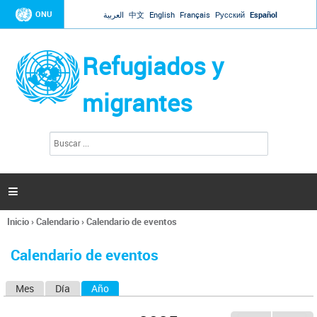
Jump to navigation
ONU
العربية
中文
English
Français
Русский
Español
Refugiados y
migrantes
B
F
u
o
s
r
c
a
m
r

u
l
Inicio
›
Calendario
›
Calendario de eventos
a
Se
r
encuentra
i
Calendario de eventos
usted
o
aquí
d
Mes
Día
Año
(solapa activa)
S
e
b
o