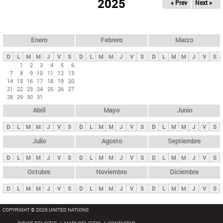
ú
2025
« Prev
Next »
l
s
a
q
p
u
e
a
Enero
Febrero
Marzo
d
s
a
D
L
M
M
J
V
S
D
L
M
M
J
V
S
D
L
M
M
J
V
S
p
1
2
3
4
5
6
7
8
9
10
11
12
13
r
14
15
16
17
18
19
20
i
21
22
23
24
25
26
27
28
29
30
31
n
Abril
Mayo
Junio
c
i
D
L
M
M
J
V
S
D
L
M
M
J
V
S
D
L
M
M
J
V
S
p
Julio
Agosto
Septiembre
a
D
L
M
M
J
V
S
D
L
M
M
J
V
S
D
L
M
M
J
V
S
l
e
Octubre
Noviembre
Diciembre
s
D
L
M
M
J
V
S
D
L
M
M
J
V
S
D
L
M
M
J
V
S
COPYRIGHT © 2026 UNITED NATIONS