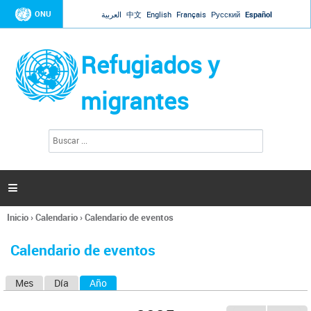
Jump to navigation
ONU
العربية
中文
English
Français
Русский
Español
Refugiados y
migrantes
B
F
u
o
s
r
c
a
m
r

u
l
Inicio
›
Calendario
›
Calendario de eventos
a
Se
r
encuentra
i
Calendario de eventos
usted
o
aquí
d
Mes
Día
Año
(solapa activa)
S
e
b
o