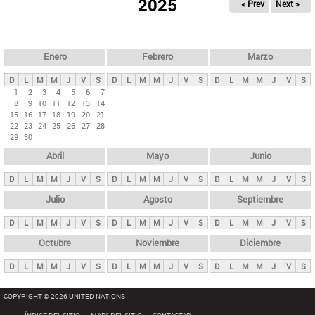
ú
2025
« Prev
Next »
l
s
a
q
p
u
e
a
Enero
Febrero
Marzo
d
s
a
D
L
M
M
J
V
S
D
L
M
M
J
V
S
D
L
M
M
J
V
S
p
1
2
3
4
5
6
7
8
9
10
11
12
13
14
r
15
16
17
18
19
20
21
i
22
23
24
25
26
27
28
29
30
n
Abril
Mayo
Junio
c
i
D
L
M
M
J
V
S
D
L
M
M
J
V
S
D
L
M
M
J
V
S
p
Julio
Agosto
Septiembre
a
D
L
M
M
J
V
S
D
L
M
M
J
V
S
D
L
M
M
J
V
S
l
e
Octubre
Noviembre
Diciembre
s
D
L
M
M
J
V
S
D
L
M
M
J
V
S
D
L
M
M
J
V
S
COPYRIGHT © 2026 UNITED NATIONS