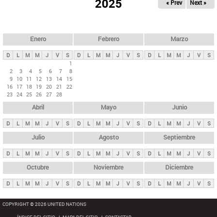
ú
2025
« Prev
Next »
l
s
a
q
p
u
e
a
Enero
Febrero
Marzo
d
s
a
D
L
M
M
J
V
S
D
L
M
M
J
V
S
D
L
M
M
J
V
S
p
1
2
3
4
5
6
7
8
r
9
10
11
12
13
14
15
i
16
17
18
19
20
21
22
23
24
25
26
27
28
n
Abril
Mayo
Junio
c
i
D
L
M
M
J
V
S
D
L
M
M
J
V
S
D
L
M
M
J
V
S
p
Julio
Agosto
Septiembre
a
D
L
M
M
J
V
S
D
L
M
M
J
V
S
D
L
M
M
J
V
S
l
e
Octubre
Noviembre
Diciembre
s
D
L
M
M
J
V
S
D
L
M
M
J
V
S
D
L
M
M
J
V
S
COPYRIGHT © 2026 UNITED NATIONS