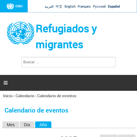
Jump to navigation
ONU
العربية
中文
English
Français
Русский
Español
Refugiados y
migrantes
B
F
u
o
s
r
c
a
m
r

u
l
Inicio
›
Calendario
›
Calendario de eventos
a
Se
r
encuentra
i
Calendario de eventos
usted
o
aquí
d
Mes
Día
Año
(solapa activa)
S
e
b
o