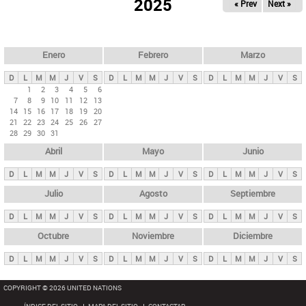
ú
2025
« Prev
Next »
l
s
a
q
p
u
e
a
Enero
Febrero
Marzo
d
s
a
D
L
M
M
J
V
S
D
L
M
M
J
V
S
D
L
M
M
J
V
S
p
1
2
3
4
5
6
7
8
9
10
11
12
13
r
14
15
16
17
18
19
20
i
21
22
23
24
25
26
27
28
29
30
31
n
Abril
Mayo
Junio
c
i
D
L
M
M
J
V
S
D
L
M
M
J
V
S
D
L
M
M
J
V
S
p
Julio
Agosto
Septiembre
a
D
L
M
M
J
V
S
D
L
M
M
J
V
S
D
L
M
M
J
V
S
l
e
Octubre
Noviembre
Diciembre
s
D
L
M
M
J
V
S
D
L
M
M
J
V
S
D
L
M
M
J
V
S
COPYRIGHT © 2026 UNITED NATIONS