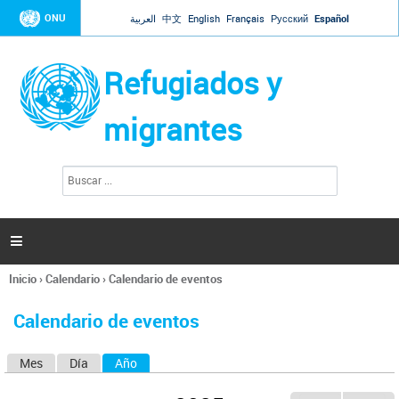
Jump to navigation
ONU
العربية
中文
English
Français
Русский
Español
Refugiados y
migrantes
B
F
u
o
s
r
c
a
m
r

u
l
Inicio
›
Calendario
›
Calendario de eventos
a
Se
r
encuentra
i
Calendario de eventos
usted
o
aquí
d
Mes
Día
Año
(solapa activa)
S
e
b
o