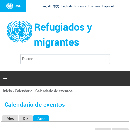
Jump to navigation
ONU
العربية
中文
English
Français
Русский
Español
Refugiados y
migrantes
B
F
u
o
s
r
c
a
m
r

u
l
Inicio
›
Calendario
›
Calendario de eventos
a
Se
r
encuentra
i
Calendario de eventos
usted
o
aquí
d
Mes
Día
Año
(solapa activa)
S
e
b
o