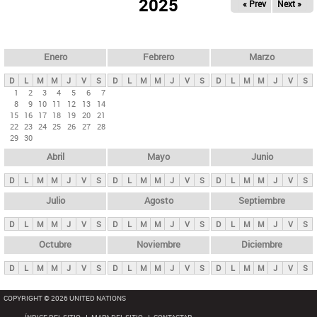
ú
2025
« Prev
Next »
l
s
a
q
p
u
e
a
Enero
Febrero
Marzo
d
s
a
D
L
M
M
J
V
S
D
L
M
M
J
V
S
D
L
M
M
J
V
S
p
1
2
3
4
5
6
7
8
9
10
11
12
13
14
r
15
16
17
18
19
20
21
i
22
23
24
25
26
27
28
29
30
n
Abril
Mayo
Junio
c
i
D
L
M
M
J
V
S
D
L
M
M
J
V
S
D
L
M
M
J
V
S
p
Julio
Agosto
Septiembre
a
D
L
M
M
J
V
S
D
L
M
M
J
V
S
D
L
M
M
J
V
S
l
e
Octubre
Noviembre
Diciembre
s
D
L
M
M
J
V
S
D
L
M
M
J
V
S
D
L
M
M
J
V
S
COPYRIGHT © 2026 UNITED NATIONS