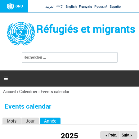
Jump to navigation
ONU
العربية
中文
English
Français
Русский
Español
Réfugiés et migrants
R
F
e
o
c
r
h
e
m
r

u
c
l
h
Accueil
›
Calendrier
›
Events calendar
a
e
Vous
r
i
êtes
r
Events calendar
ici
e
d
Mois
Jour
Année
(onglet actif)
O
e
r
n
e
2025
« Préc.
Suiv. »
g