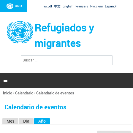
Jump to navigation
ONU
العربية
中文
English
Français
Русский
Español
Refugiados y
migrantes
B
F
u
o
s
r
c
a
m
r

u
l
Inicio
›
Calendario
›
Calendario de eventos
a
Se
r
encuentra
i
Calendario de eventos
usted
o
aquí
d
Mes
Día
Año
(solapa activa)
S
e
b
o