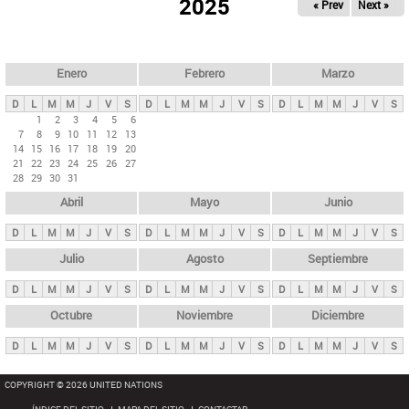
ú
2025
« Prev
Next »
l
s
a
q
p
u
e
a
Enero
Febrero
Marzo
d
s
a
D
L
M
M
J
V
S
D
L
M
M
J
V
S
D
L
M
M
J
V
S
p
1
2
3
4
5
6
7
8
9
10
11
12
13
r
14
15
16
17
18
19
20
i
21
22
23
24
25
26
27
28
29
30
31
n
Abril
Mayo
Junio
c
i
D
L
M
M
J
V
S
D
L
M
M
J
V
S
D
L
M
M
J
V
S
p
Julio
Agosto
Septiembre
a
D
L
M
M
J
V
S
D
L
M
M
J
V
S
D
L
M
M
J
V
S
l
e
Octubre
Noviembre
Diciembre
s
D
L
M
M
J
V
S
D
L
M
M
J
V
S
D
L
M
M
J
V
S
COPYRIGHT © 2026 UNITED NATIONS