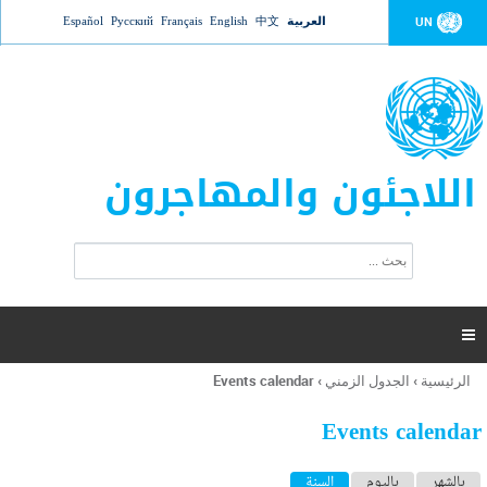
Jump to navigation
العربية
中文
English
Français
Русский
Español
UN
اللاجئون والمهاجرون
ا
ب
س
ح
ت
ث
م
ا

ر
ة
الرئيسية
›
الجدول الزمني
›
Events calendar
أنت
ا
هنا
ل
Events calendar
ب
ح
ا
بالشهر
باليوم
السنة
(علامة التبويب النشطة)
ث