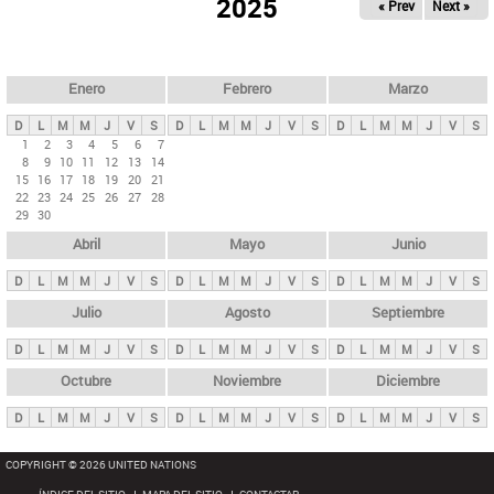
ú
2025
« Prev
Next »
l
s
a
q
p
u
e
a
Enero
Febrero
Marzo
d
s
a
D
L
M
M
J
V
S
D
L
M
M
J
V
S
D
L
M
M
J
V
S
p
1
2
3
4
5
6
7
8
9
10
11
12
13
14
r
15
16
17
18
19
20
21
i
22
23
24
25
26
27
28
29
30
n
Abril
Mayo
Junio
c
i
D
L
M
M
J
V
S
D
L
M
M
J
V
S
D
L
M
M
J
V
S
p
Julio
Agosto
Septiembre
a
D
L
M
M
J
V
S
D
L
M
M
J
V
S
D
L
M
M
J
V
S
l
e
Octubre
Noviembre
Diciembre
s
D
L
M
M
J
V
S
D
L
M
M
J
V
S
D
L
M
M
J
V
S
COPYRIGHT © 2026 UNITED NATIONS