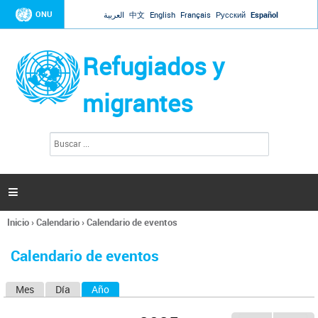
Jump to navigation
ONU
العربية
中文
English
Français
Русский
Español
Refugiados y
migrantes
B
F
u
o
s
r
c
a
m
r

u
l
Inicio
›
Calendario
›
Calendario de eventos
a
Se
r
encuentra
i
Calendario de eventos
usted
o
aquí
d
Mes
Día
Año
(solapa activa)
S
e
b
o