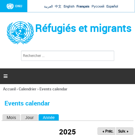
Jump to navigation
ONU
العربية
中文
English
Français
Русский
Español
Réfugiés et migrants
R
F
e
o
c
r
h
e
m
r

u
c
l
h
Accueil
›
Calendrier
›
Events calendar
a
e
Vous
r
i
êtes
r
Events calendar
ici
e
d
Mois
Jour
Année
(onglet actif)
O
e
r
n
e
2025
« Préc.
Suiv. »
g