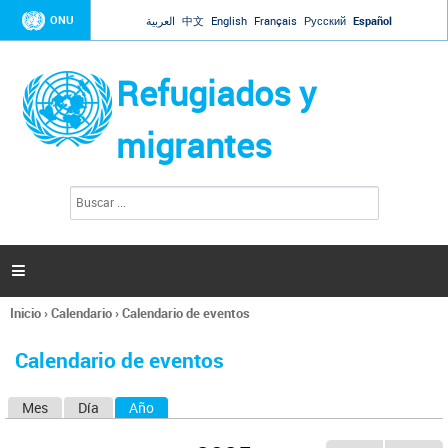
Jump to navigation
ONU
العربية
中文
English
Français
Русский
Español
Refugiados y
migrantes
B
F
u
o
s
r
c
a
m
r

u
l
Inicio
›
Calendario
›
Calendario de eventos
a
Se
r
encuentra
i
Calendario de eventos
usted
o
aquí
d
Mes
Día
Año
(solapa activa)
S
e
b
o