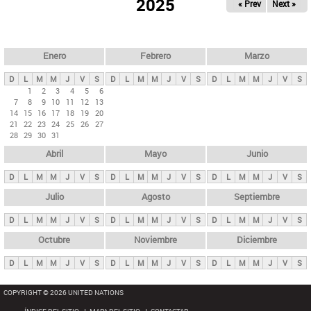
ú
2025
« Prev
Next »
l
s
a
q
p
u
e
a
Enero
Febrero
Marzo
d
s
a
D
L
M
M
J
V
S
D
L
M
M
J
V
S
D
L
M
M
J
V
S
p
1
2
3
4
5
6
7
8
9
10
11
12
13
r
14
15
16
17
18
19
20
i
21
22
23
24
25
26
27
28
29
30
31
n
Abril
Mayo
Junio
c
i
D
L
M
M
J
V
S
D
L
M
M
J
V
S
D
L
M
M
J
V
S
p
Julio
Agosto
Septiembre
a
D
L
M
M
J
V
S
D
L
M
M
J
V
S
D
L
M
M
J
V
S
l
e
Octubre
Noviembre
Diciembre
s
D
L
M
M
J
V
S
D
L
M
M
J
V
S
D
L
M
M
J
V
S
COPYRIGHT © 2026 UNITED NATIONS