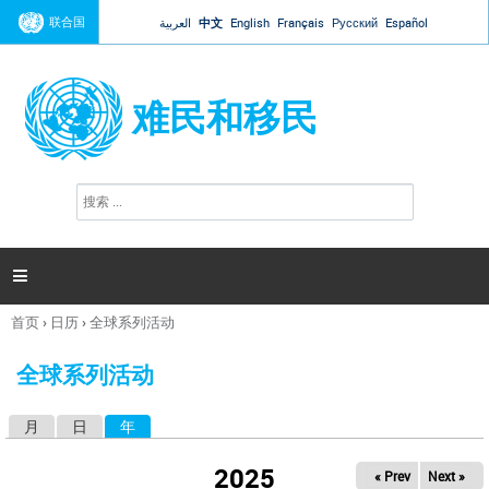
Jump to navigation
联合国
العربية
中文
English
Français
Русский
Español
难民和移民
搜
搜
索
索
表
单

首页
›
日历
›
全球系列活动
你
在
全球系列活动
这
里
月
日
年
（活动标签）
主
标
2025
« Prev
Next »
签