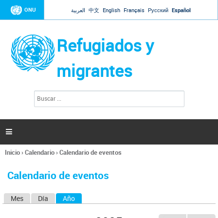
Jump to navigation
ONU
العربية
中文
English
Français
Русский
Español
Refugiados y
migrantes
B
F
u
o
s
r
c
a
m
r

u
l
Inicio
›
Calendario
›
Calendario de eventos
a
Se
r
encuentra
i
Calendario de eventos
usted
o
aquí
d
Mes
Día
Año
(solapa activa)
S
e
b
o