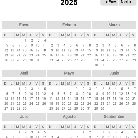
ú
2025
« Prev
Next »
l
s
a
q
p
u
e
a
Enero
Febrero
Marzo
d
s
a
D
L
M
M
J
V
S
D
L
M
M
J
V
S
D
L
M
M
J
V
S
p
1
2
3
4
1
1
5
6
7
8
9
10
11
2
3
4
5
6
7
8
2
3
4
5
6
7
8
r
12
13
14
15
16
17
18
9
10
11
12
13
14
15
9
10
11
12
13
14
15
i
19
20
21
22
23
24
25
16
17
18
19
20
21
22
16
17
18
19
20
21
22
26
27
28
29
30
31
23
24
25
26
27
28
23
24
25
26
27
28
29
n
30
31
c
Abril
Mayo
Junio
i
p
D
L
M
M
J
V
S
D
L
M
M
J
V
S
D
L
M
M
J
V
S
1
2
3
4
5
1
2
3
1
2
3
4
5
6
7
a
6
7
8
9
10
11
12
4
5
6
7
8
9
10
8
9
10
11
12
13
14
l
13
14
15
16
17
18
19
11
12
13
14
15
16
17
15
16
17
18
19
20
21
20
21
22
23
24
25
26
18
19
20
21
22
23
24
22
23
24
25
26
27
28
e
27
28
29
30
25
26
27
28
29
30
31
29
30
s
Julio
Agosto
Septiembre
D
L
M
M
J
V
S
D
L
M
M
J
V
S
D
L
M
M
J
V
S
1
2
3
4
5
1
2
1
2
3
4
5
6
6
7
8
9
10
11
12
3
4
5
6
7
8
9
7
8
9
10
11
12
13