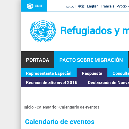
ONU
العربية
中文
English
Français
Русски
Refugiados y m
PORTADA
PACTO SOBRE MIGRACIÓN
Representante Especial
Respuesta
Consult
ASAMBLEA GENERAL
Reunión de alto nivel 2016
Declaración de Nuev
Inicio
›
Calendario
›
Calendario de eventos
Se
encuentra
Calendario de eventos
usted