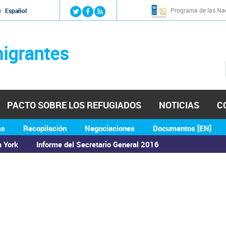
Jump to navigation
Programa de las Nac
й
Español
igrantes
PACTO SOBRE LOS REFUGIADOS
NOTICIAS
C
as
Recopilación
Negociaciones
Documentos [EN]
a York
Informe del Secretario General 2016