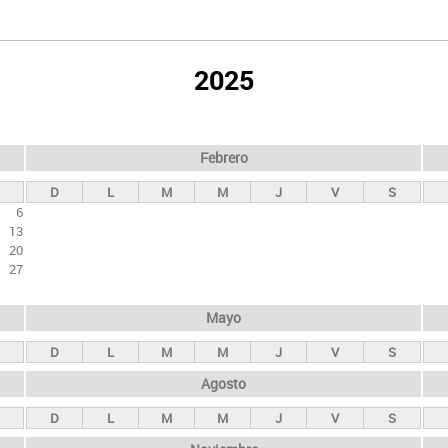
2025
Febrero
D
L
M
M
J
V
S
6
13
20
27
Mayo
D
L
M
M
J
V
S
Agosto
D
L
M
M
J
V
S