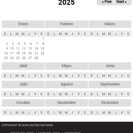
ú
2025
« Prev
Next »
l
s
a
q
p
u
e
a
Enero
Febrero
Marzo
d
s
a
D
L
M
M
J
V
S
D
L
M
M
J
V
S
D
L
M
M
J
V
S
p
1
2
3
4
5
6
7
8
r
9
10
11
12
13
14
15
i
16
17
18
19
20
21
22
23
24
25
26
27
28
n
Abril
Mayo
Junio
c
i
D
L
M
M
J
V
S
D
L
M
M
J
V
S
D
L
M
M
J
V
S
p
Julio
Agosto
Septiembre
a
D
L
M
M
J
V
S
D
L
M
M
J
V
S
D
L
M
M
J
V
S
l
e
Octubre
Noviembre
Diciembre
s
D
L
M
M
J
V
S
D
L
M
M
J
V
S
D
L
M
M
J
V
S
COPYRIGHT © 2026 UNITED NATIONS