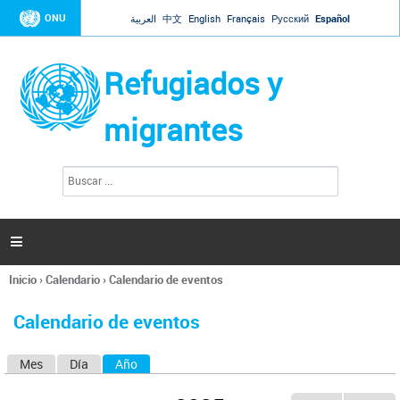
Jump to navigation
ONU
العربية
中文
English
Français
Русский
Español
Refugiados y
migrantes
B
F
u
o
s
r
c
a
m
r

u
l
Inicio
›
Calendario
›
Calendario de eventos
a
Se
r
encuentra
i
Calendario de eventos
usted
o
aquí
d
Mes
Día
Año
(solapa activa)
S
e
b
o