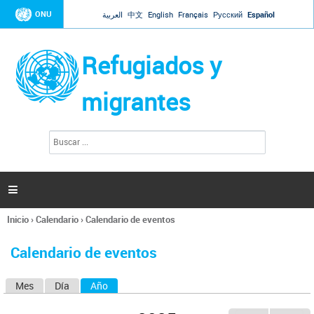
Jump to navigation
ONU
العربية
中文
English
Français
Русский
Español
Refugiados y
migrantes
B
F
u
o
s
r
c
a
m
r

u
l
Inicio
›
Calendario
›
Calendario de eventos
a
Se
r
encuentra
i
Calendario de eventos
usted
o
aquí
d
Mes
Día
Año
(solapa activa)
S
e
b
o