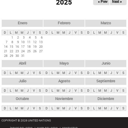
ú
2025
« Prev
Next »
l
s
a
q
p
u
e
a
Enero
Febrero
Marzo
d
s
a
D
L
M
M
J
V
S
D
L
M
M
J
V
S
D
L
M
M
J
V
S
p
1
2
3
4
5
6
7
8
9
10
11
12
13
r
14
15
16
17
18
19
20
i
21
22
23
24
25
26
27
28
29
30
31
n
Abril
Mayo
Junio
c
i
D
L
M
M
J
V
S
D
L
M
M
J
V
S
D
L
M
M
J
V
S
p
Julio
Agosto
Septiembre
a
D
L
M
M
J
V
S
D
L
M
M
J
V
S
D
L
M
M
J
V
S
l
e
Octubre
Noviembre
Diciembre
s
D
L
M
M
J
V
S
D
L
M
M
J
V
S
D
L
M
M
J
V
S
COPYRIGHT © 2026 UNITED NATIONS