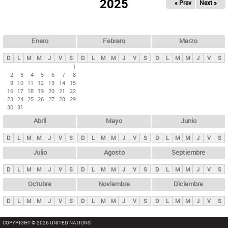
ú
2025
« Prev
Next »
l
s
a
q
p
u
e
a
Enero
Febrero
Marzo
d
s
a
D
L
M
M
J
V
S
D
L
M
M
J
V
S
D
L
M
M
J
V
S
p
1
2
3
4
5
6
7
8
r
9
10
11
12
13
14
15
i
16
17
18
19
20
21
22
23
24
25
26
27
28
29
n
30
31
c
Abril
Mayo
Junio
i
p
D
L
M
M
J
V
S
D
L
M
M
J
V
S
D
L
M
M
J
V
S
a
Julio
Agosto
Septiembre
l
D
L
M
M
J
V
S
D
L
M
M
J
V
S
D
L
M
M
J
V
S
e
Octubre
Noviembre
Diciembre
s
D
L
M
M
J
V
S
D
L
M
M
J
V
S
D
L
M
M
J
V
S
COPYRIGHT © 2026 UNITED NATIONS