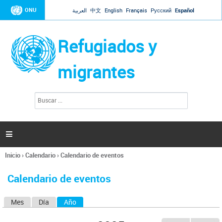
Jump to navigation
ONU
العربية
中文
English
Français
Русский
Español
Refugiados y
migrantes
B
F
u
o
s
r
c
a
m
r

u
l
Inicio
›
Calendario
›
Calendario de eventos
a
Se
r
encuentra
i
Calendario de eventos
usted
o
aquí
d
Mes
Día
Año
(solapa activa)
S
e
b
o