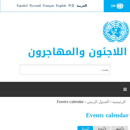
Jump to navigation
العربية
中文
English
Français
Русский
Español
UN
اللاجئون والمهاجرون
ا
ب
س
ح
ت
ث
م
ا

ر
ة
الرئيسية
›
الجدول الزمني
›
Events calendar
أنت
ا
هنا
ل
Events calendar
ب
ح
ا
بالشهر
باليوم
السنة
(علامة التبويب النشطة)
ث