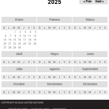
ú
2025
« Prev
Next »
l
s
a
q
p
u
e
a
Enero
Febrero
Marzo
d
s
a
D
L
M
M
J
V
S
D
L
M
M
J
V
S
D
L
M
M
J
V
S
p
1
2
3
4
5
6
7
8
9
10
11
12
r
13
14
15
16
17
18
19
i
20
21
22
23
24
25
26
27
28
29
30
n
Abril
Mayo
Junio
c
i
D
L
M
M
J
V
S
D
L
M
M
J
V
S
D
L
M
M
J
V
S
p
Julio
Agosto
Septiembre
a
D
L
M
M
J
V
S
D
L
M
M
J
V
S
D
L
M
M
J
V
S
l
e
Octubre
Noviembre
Diciembre
s
D
L
M
M
J
V
S
D
L
M
M
J
V
S
D
L
M
M
J
V
S
COPYRIGHT © 2026 UNITED NATIONS