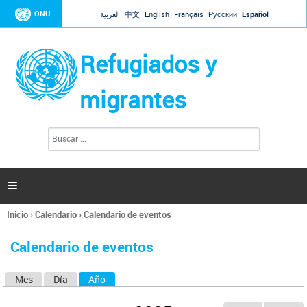
Jump to navigation
ONU
العربية
中文
English
Français
Русский
Español
Refugiados y
migrantes
B
F
u
o
s
r
c
a
m
r

u
l
Inicio
›
Calendario
›
Calendario de eventos
a
Se
r
encuentra
i
Calendario de eventos
usted
o
aquí
d
Mes
Día
Año
(solapa activa)
S
e
b
o