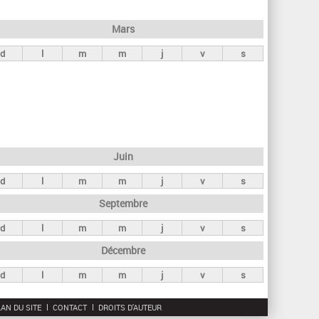
h
e
Mars
r
d
l
m
m
j
v
s
c
h
e
Juin
d
l
m
m
j
v
s
Septembre
d
l
m
m
j
v
s
Décembre
d
l
m
m
j
v
s
AN DU SITE
CONTACT
DROITS D'AUTEUR