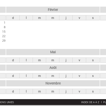
Février
d
l
m
m
j
v
s
1
8
15
22
29
Mai
d
l
m
m
j
v
s
Août
d
l
m
m
j
v
s
Novembre
d
l
m
m
j
v
s
IONS UNIES
INDEX DE A À Z
PL