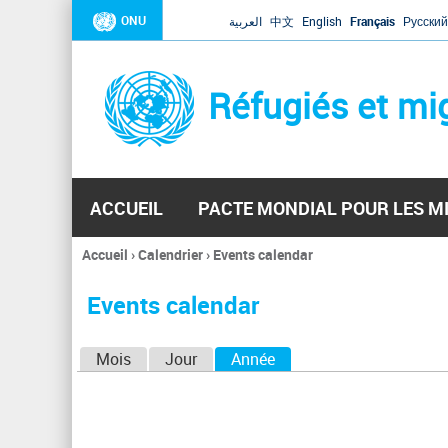
ONU
العربية
中文
English
Français
Русский
Réfugiés et mi
ACCUEIL
PACTE MONDIAL POUR LES M
Accueil
›
Calendrier
›
Events calendar
Vous
êtes
Events calendar
ici
O
Mois
Jour
Année
(onglet actif)
n
g
l