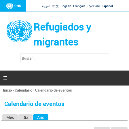
Jump to navigation
ONU
العربية
中文
English
Français
Русский
Español
Refugiados y
migrantes
B
F
u
o
s
r
c
a
m
r

u
l
Inicio
›
Calendario
›
Calendario de eventos
a
Se
r
encuentra
i
Calendario de eventos
usted
o
aquí
d
Mes
Día
Año
(solapa activa)
S
e
b
o