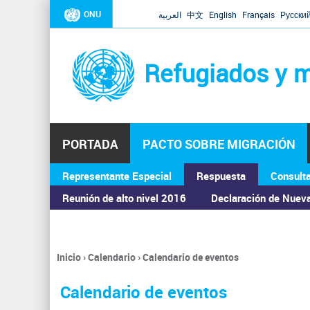
ONU
العربية
中文
English
Français
Русски
Refugiados y m
PORTADA
PACTO SOBRE MIGRACIÓN
Representante Especial
Respuesta
Consult
ASAMBLEA GENERAL
Reunión de alto nivel 2016
Declaración de Nuev
Inicio
›
Calendario
›
Calendario de eventos
Se
encuentra
Calendario de eventos
usted