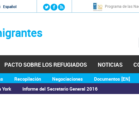
Jump to navigation
Programa de las Nac
й
Español
igrantes
PACTO SOBRE LOS REFUGIADOS
NOTICIAS
C
as
Recopilación
Negociaciones
Documentos [EN]
a York
Informe del Secretario General 2016