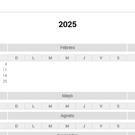
2025
Febrero
D
L
M
M
J
V
S
4
11
18
25
Mayo
D
L
M
M
J
V
S
Agosto
D
L
M
M
J
V
S