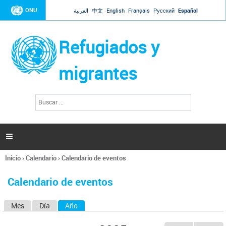
Jump to navigation
ONU
العربية
中文
English
Français
Русский
Español
Refugiados y
migrantes
B
F
u
o
s
r
c
a
m
r

u
l
Inicio
›
Calendario
›
Calendario de eventos
a
Se
r
encuentra
i
Calendario de eventos
usted
o
aquí
d
Mes
Día
Año
(solapa activa)
S
e
b
o