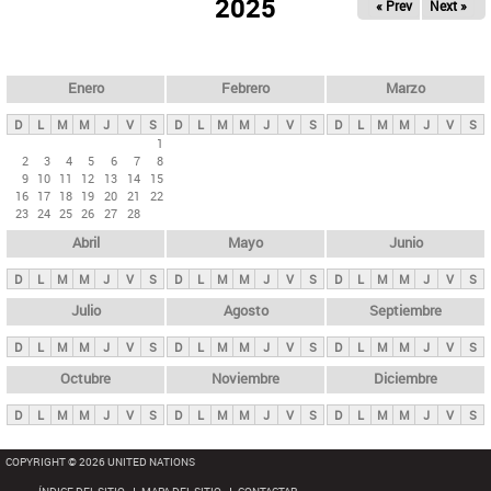
ú
2025
« Prev
Next »
l
s
a
q
p
u
e
a
Enero
Febrero
Marzo
d
s
a
D
L
M
M
J
V
S
D
L
M
M
J
V
S
D
L
M
M
J
V
S
p
1
2
3
4
5
6
7
8
r
9
10
11
12
13
14
15
i
16
17
18
19
20
21
22
23
24
25
26
27
28
n
Abril
Mayo
Junio
c
i
D
L
M
M
J
V
S
D
L
M
M
J
V
S
D
L
M
M
J
V
S
p
Julio
Agosto
Septiembre
a
D
L
M
M
J
V
S
D
L
M
M
J
V
S
D
L
M
M
J
V
S
l
e
Octubre
Noviembre
Diciembre
s
D
L
M
M
J
V
S
D
L
M
M
J
V
S
D
L
M
M
J
V
S
COPYRIGHT © 2026 UNITED NATIONS