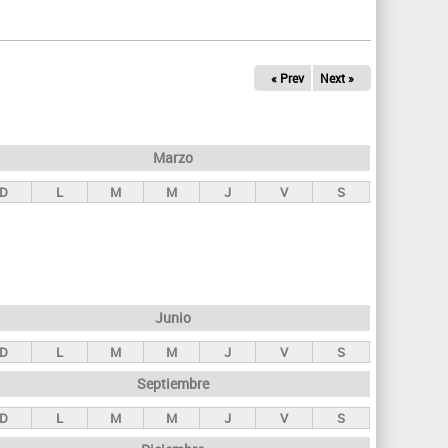
q
u
e
« Prev
Next »
d
a
Marzo
D
L
M
M
J
V
S
Junio
D
L
M
M
J
V
S
Septiembre
D
L
M
M
J
V
S