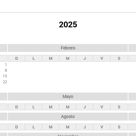
2025
Febrero
D
L
M
M
J
V
S
1
8
15
22
Mayo
D
L
M
M
J
V
S
Agosto
D
L
M
M
J
V
S