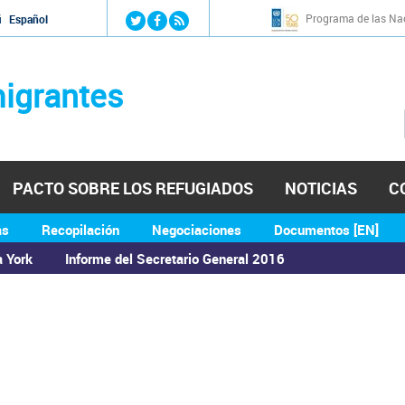
Jump to navigation
Programa de las Nac
й
Español
igrantes
PACTO SOBRE LOS REFUGIADOS
NOTICIAS
C
as
Recopilación
Negociaciones
Documentos [EN]
a York
Informe del Secretario General 2016