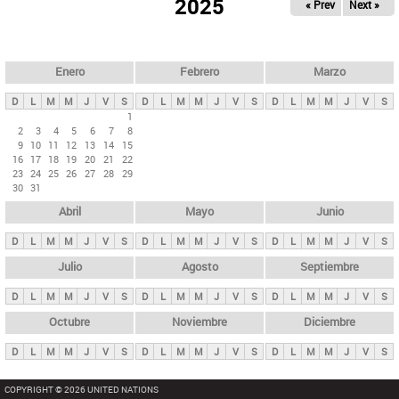
ú
2025
« Prev
Next »
l
s
a
q
p
u
e
a
Enero
Febrero
Marzo
d
s
a
D
L
M
M
J
V
S
D
L
M
M
J
V
S
D
L
M
M
J
V
S
p
1
2
3
4
5
6
7
8
r
9
10
11
12
13
14
15
i
16
17
18
19
20
21
22
23
24
25
26
27
28
29
n
30
31
c
Abril
Mayo
Junio
i
p
D
L
M
M
J
V
S
D
L
M
M
J
V
S
D
L
M
M
J
V
S
a
Julio
Agosto
Septiembre
l
D
L
M
M
J
V
S
D
L
M
M
J
V
S
D
L
M
M
J
V
S
e
Octubre
Noviembre
Diciembre
s
D
L
M
M
J
V
S
D
L
M
M
J
V
S
D
L
M
M
J
V
S
COPYRIGHT © 2026 UNITED NATIONS