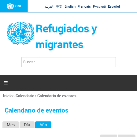
Jump to navigation
ONU
العربية
中文
English
Français
Русский
Español
Refugiados y
migrantes
B
F
u
o
s
r
c
a
m
r

u
l
Inicio
›
Calendario
›
Calendario de eventos
a
Se
r
encuentra
i
Calendario de eventos
usted
o
aquí
d
Mes
Día
Año
(solapa activa)
S
e
b
o