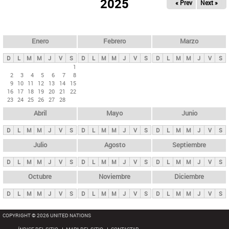
ú
2025
« Prev
Next »
l
s
a
q
p
u
e
a
Enero
Febrero
Marzo
d
s
a
D
L
M
M
J
V
S
D
L
M
M
J
V
S
D
L
M
M
J
V
S
p
1
2
3
4
5
6
7
8
r
9
10
11
12
13
14
15
i
16
17
18
19
20
21
22
23
24
25
26
27
28
n
Abril
Mayo
Junio
c
i
D
L
M
M
J
V
S
D
L
M
M
J
V
S
D
L
M
M
J
V
S
p
Julio
Agosto
Septiembre
a
D
L
M
M
J
V
S
D
L
M
M
J
V
S
D
L
M
M
J
V
S
l
e
Octubre
Noviembre
Diciembre
s
D
L
M
M
J
V
S
D
L
M
M
J
V
S
D
L
M
M
J
V
S
COPYRIGHT © 2026 UNITED NATIONS