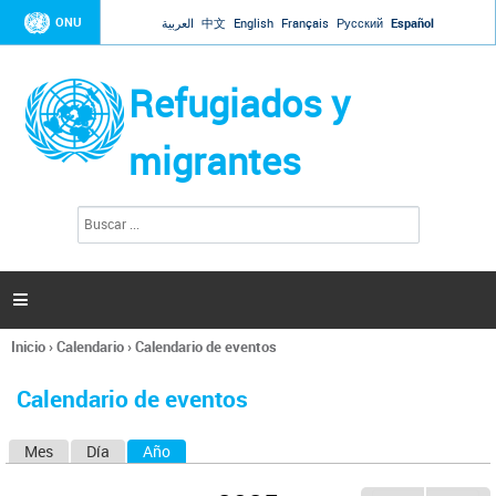
Jump to navigation
ONU
العربية
中文
English
Français
Русский
Español
Refugiados y
migrantes
B
F
u
o
s
r
c
a
m
r

u
l
Inicio
›
Calendario
›
Calendario de eventos
a
Se
r
encuentra
i
Calendario de eventos
usted
o
aquí
d
Mes
Día
Año
(solapa activa)
S
e
b
o