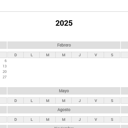
2025
Febrero
D
L
M
M
J
V
S
6
13
20
27
Mayo
D
L
M
M
J
V
S
Agosto
D
L
M
M
J
V
S