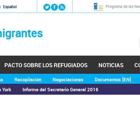
Jump to navigation
Programa de las Nac
й
Español
igrantes
PACTO SOBRE LOS REFUGIADOS
NOTICIAS
C
as
Recopilación
Negociaciones
Documentos [EN]
a York
Informe del Secretario General 2016