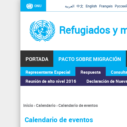
ONU
العربية
中文
English
Français
Русски
Refugiados y m
PORTADA
PACTO SOBRE MIGRACIÓN
Representante Especial
Respuesta
Consult
ASAMBLEA GENERAL
Reunión de alto nivel 2016
Declaración de Nuev
Inicio
›
Calendario
›
Calendario de eventos
Se
encuentra
Calendario de eventos
usted