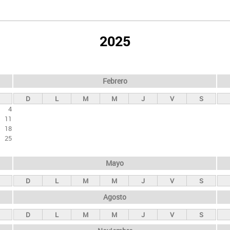
2025
Febrero
D
L
M
M
J
V
S
4
11
18
25
Mayo
D
L
M
M
J
V
S
Agosto
D
L
M
M
J
V
S