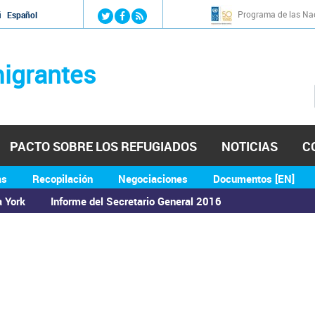
Jump to navigation
Programa de las Nac
й
Español
igrantes
PACTO SOBRE LOS REFUGIADOS
NOTICIAS
C
as
Recopilación
Negociaciones
Documentos [EN]
a York
Informe del Secretario General 2016