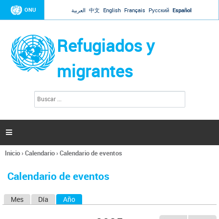
Jump to navigation
ONU
العربية
中文
English
Français
Русский
Español
Refugiados y
migrantes
B
F
u
o
s
r
c
a
m
r

u
l
Inicio
›
Calendario
›
Calendario de eventos
a
Se
r
encuentra
i
Calendario de eventos
usted
o
aquí
d
Mes
Día
Año
(solapa activa)
S
e
b
o