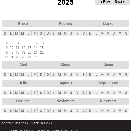
ú
2025
« Prev
Next »
l
s
a
q
p
u
e
a
Enero
Febrero
Marzo
d
s
a
D
L
M
M
J
V
S
D
L
M
M
J
V
S
D
L
M
M
J
V
S
p
1
2
3
4
5
6
7
8
r
9
10
11
12
13
14
15
i
16
17
18
19
20
21
22
23
24
25
26
27
28
n
Abril
Mayo
Junio
c
i
D
L
M
M
J
V
S
D
L
M
M
J
V
S
D
L
M
M
J
V
S
p
Julio
Agosto
Septiembre
a
D
L
M
M
J
V
S
D
L
M
M
J
V
S
D
L
M
M
J
V
S
l
e
Octubre
Noviembre
Diciembre
s
D
L
M
M
J
V
S
D
L
M
M
J
V
S
D
L
M
M
J
V
S
COPYRIGHT © 2026 UNITED NATIONS