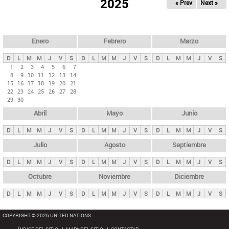
ú
2025
« Prev
Next »
l
s
a
q
p
u
e
a
Enero
Febrero
Marzo
d
s
a
D
L
M
M
J
V
S
D
L
M
M
J
V
S
D
L
M
M
J
V
S
p
1
2
3
4
5
6
7
8
9
10
11
12
13
14
r
15
16
17
18
19
20
21
i
22
23
24
25
26
27
28
29
30
n
Abril
Mayo
Junio
c
i
D
L
M
M
J
V
S
D
L
M
M
J
V
S
D
L
M
M
J
V
S
p
Julio
Agosto
Septiembre
a
D
L
M
M
J
V
S
D
L
M
M
J
V
S
D
L
M
M
J
V
S
l
e
Octubre
Noviembre
Diciembre
s
D
L
M
M
J
V
S
D
L
M
M
J
V
S
D
L
M
M
J
V
S
COPYRIGHT © 2026 UNITED NATIONS