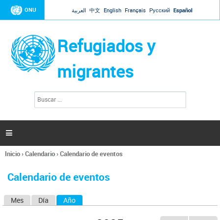
Jump to navigation
ONU
العربية
中文
English
Français
Русский
Español
Refugiados y
migrantes
B
F
u
o
s
r
c
a
m
r

u
l
Inicio
›
Calendario
›
Calendario de eventos
a
Se
r
encuentra
i
Calendario de eventos
usted
o
aquí
d
Mes
Día
Año
(solapa activa)
S
e
b
o