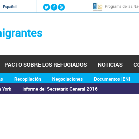
Jump to navigation
Programa de las Nac
й
Español
igrantes
PACTO SOBRE LOS REFUGIADOS
NOTICIAS
C
as
Recopilación
Negociaciones
Documentos [EN]
a York
Informe del Secretario General 2016