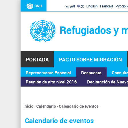
ONU
العربية
中文
English
Français
Русски
Refugiados y m
PORTADA
PACTO SOBRE MIGRACIÓN
Representante Especial
Respuesta
Consult
ASAMBLEA GENERAL
Reunión de alto nivel 2016
Declaración de Nuev
Inicio
›
Calendario
›
Calendario de eventos
Se
encuentra
Calendario de eventos
usted