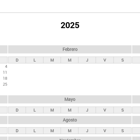
2025
Febrero
D
L
M
M
J
V
S
4
11
18
25
Mayo
D
L
M
M
J
V
S
Agosto
D
L
M
M
J
V
S