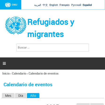
Jump to navigation
ONU
العربية
中文
English
Français
Русский
Español
Refugiados y
migrantes
B
F
u
o
s
r
c
a
m
r

u
l
Inicio
›
Calendario
›
Calendario de eventos
a
Se
r
encuentra
i
Calendario de eventos
usted
o
aquí
d
Mes
Día
Año
(solapa activa)
S
e
b
o