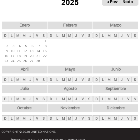
ú
2025
« Prev
Next »
l
s
a
q
p
u
e
a
Enero
Febrero
Marzo
d
s
a
D
L
M
M
J
V
S
D
L
M
M
J
V
S
D
L
M
M
J
V
S
p
1
2
3
4
5
6
7
8
r
9
10
11
12
13
14
15
i
16
17
18
19
20
21
22
23
24
25
26
27
28
n
Abril
Mayo
Junio
c
i
D
L
M
M
J
V
S
D
L
M
M
J
V
S
D
L
M
M
J
V
S
p
Julio
Agosto
Septiembre
a
D
L
M
M
J
V
S
D
L
M
M
J
V
S
D
L
M
M
J
V
S
l
e
Octubre
Noviembre
Diciembre
s
D
L
M
M
J
V
S
D
L
M
M
J
V
S
D
L
M
M
J
V
S
COPYRIGHT © 2026 UNITED NATIONS