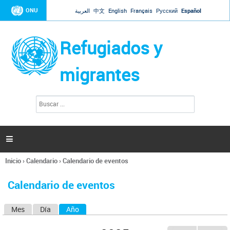
Jump to navigation
ONU
العربية
中文
English
Français
Русский
Español
Refugiados y
migrantes
B
F
u
o
s
r
c
a
m
r

u
l
Inicio
›
Calendario
›
Calendario de eventos
a
Se
r
encuentra
i
Calendario de eventos
usted
o
aquí
d
Mes
Día
Año
(solapa activa)
S
e
b
o