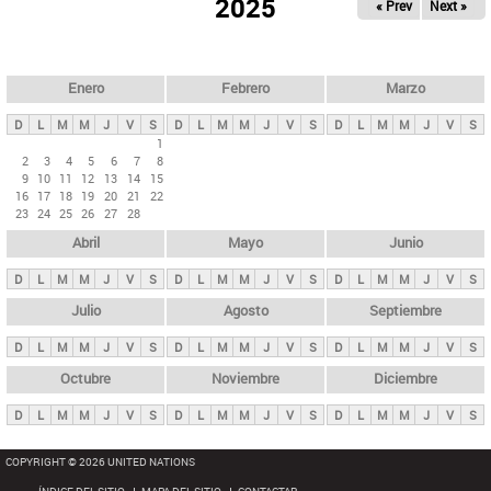
ú
2025
« Prev
Next »
l
s
a
q
p
u
e
a
Enero
Febrero
Marzo
d
s
a
D
L
M
M
J
V
S
D
L
M
M
J
V
S
D
L
M
M
J
V
S
p
1
2
3
4
5
6
7
8
r
9
10
11
12
13
14
15
i
16
17
18
19
20
21
22
23
24
25
26
27
28
n
Abril
Mayo
Junio
c
i
D
L
M
M
J
V
S
D
L
M
M
J
V
S
D
L
M
M
J
V
S
p
Julio
Agosto
Septiembre
a
D
L
M
M
J
V
S
D
L
M
M
J
V
S
D
L
M
M
J
V
S
l
e
Octubre
Noviembre
Diciembre
s
D
L
M
M
J
V
S
D
L
M
M
J
V
S
D
L
M
M
J
V
S
COPYRIGHT © 2026 UNITED NATIONS