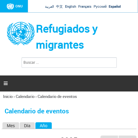
Jump to navigation
ONU
العربية
中文
English
Français
Русский
Español
Refugiados y
migrantes
B
F
u
o
s
r
c
a
m
r

u
l
Inicio
›
Calendario
›
Calendario de eventos
a
Se
r
encuentra
i
Calendario de eventos
usted
o
aquí
d
Mes
Día
Año
(solapa activa)
S
e
b
o