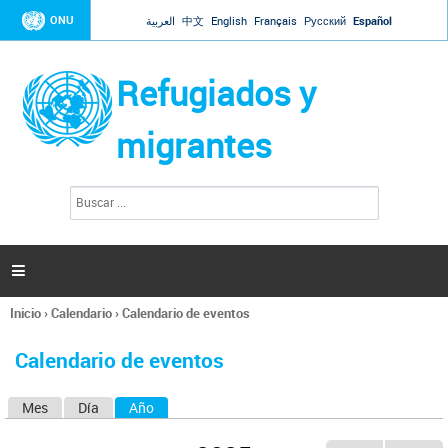
Jump to navigation
ONU
العربية
中文
English
Français
Русский
Español
Refugiados y
migrantes
B
F
u
o
s
r
c
a
m
r

u
l
Inicio
›
Calendario
›
Calendario de eventos
a
Se
r
encuentra
i
Calendario de eventos
usted
o
aquí
d
Mes
Día
Año
(solapa activa)
S
e
b
o