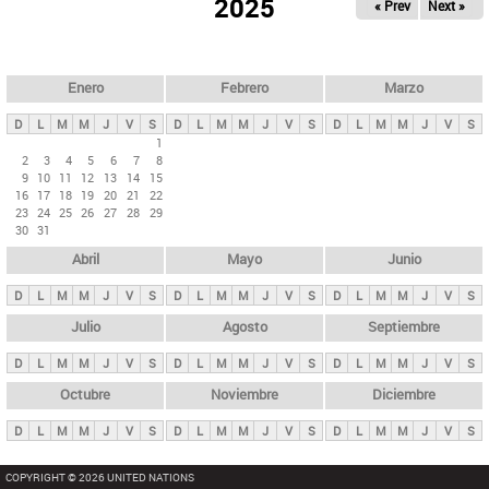
ú
2025
« Prev
Next »
l
s
a
q
p
u
e
a
Enero
Febrero
Marzo
d
s
a
D
L
M
M
J
V
S
D
L
M
M
J
V
S
D
L
M
M
J
V
S
p
1
2
3
4
5
6
7
8
r
9
10
11
12
13
14
15
i
16
17
18
19
20
21
22
23
24
25
26
27
28
29
n
30
31
c
Abril
Mayo
Junio
i
p
D
L
M
M
J
V
S
D
L
M
M
J
V
S
D
L
M
M
J
V
S
a
Julio
Agosto
Septiembre
l
D
L
M
M
J
V
S
D
L
M
M
J
V
S
D
L
M
M
J
V
S
e
Octubre
Noviembre
Diciembre
s
D
L
M
M
J
V
S
D
L
M
M
J
V
S
D
L
M
M
J
V
S
COPYRIGHT © 2026 UNITED NATIONS