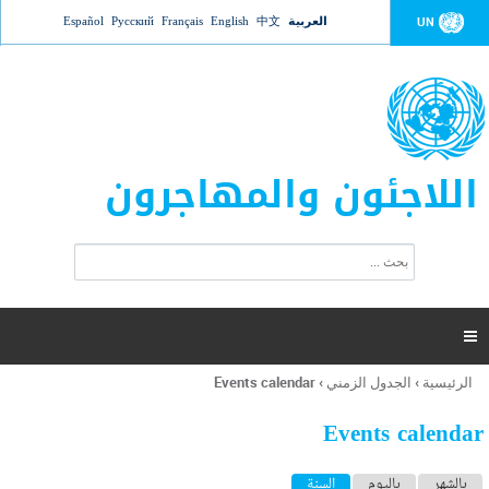
Jump to navigation
العربية
中文
English
Français
Русский
Español
UN
اللاجئون والمهاجرون
ا
ب
س
ح
ت
ث
م
ا

ر
ة
الرئيسية
›
الجدول الزمني
›
Events calendar
أنت
ا
هنا
ل
Events calendar
ب
ح
ا
بالشهر
باليوم
السنة
(علامة التبويب النشطة)
ث