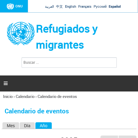
Jump to navigation
ONU
العربية
中文
English
Français
Русский
Español
Refugiados y
migrantes
B
F
u
o
s
r
c
a
m
r

u
l
Inicio
›
Calendario
›
Calendario de eventos
a
Se
r
encuentra
i
Calendario de eventos
usted
o
aquí
d
Mes
Día
Año
(solapa activa)
S
e
b
o