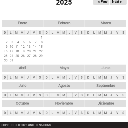
ú
2025
« Prev
Next »
l
s
a
q
p
u
e
a
Enero
Febrero
Marzo
d
s
a
D
L
M
M
J
V
S
D
L
M
M
J
V
S
D
L
M
M
J
V
S
p
1
2
3
4
5
6
7
8
r
9
10
11
12
13
14
15
i
16
17
18
19
20
21
22
23
24
25
26
27
28
29
n
30
31
c
Abril
Mayo
Junio
i
p
D
L
M
M
J
V
S
D
L
M
M
J
V
S
D
L
M
M
J
V
S
a
Julio
Agosto
Septiembre
l
D
L
M
M
J
V
S
D
L
M
M
J
V
S
D
L
M
M
J
V
S
e
Octubre
Noviembre
Diciembre
s
D
L
M
M
J
V
S
D
L
M
M
J
V
S
D
L
M
M
J
V
S
COPYRIGHT © 2026 UNITED NATIONS