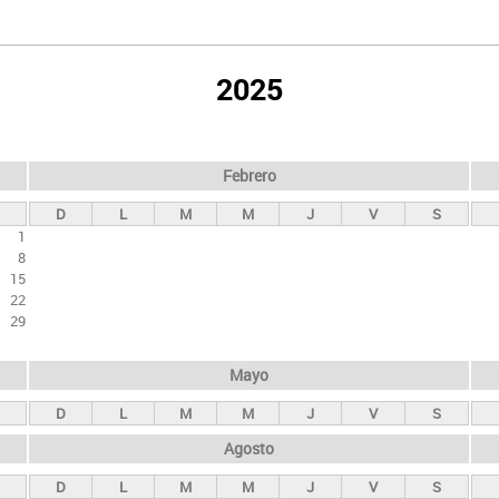
2025
Febrero
D
L
M
M
J
V
S
1
8
15
22
29
Mayo
D
L
M
M
J
V
S
Agosto
D
L
M
M
J
V
S