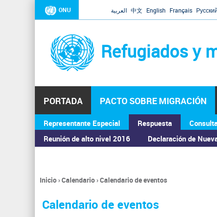
ONU
العربية
中文
English
Français
Русски
Refugiados y m
PORTADA
PACTO SOBRE MIGRACIÓN
Representante Especial
Respuesta
Consult
ASAMBLEA GENERAL
Reunión de alto nivel 2016
Declaración de Nuev
Inicio
›
Calendario
›
Calendario de eventos
Se
encuentra
Calendario de eventos
usted