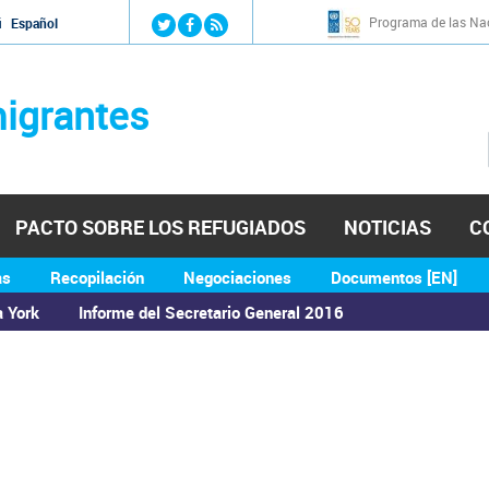
Jump to navigation
Programa de las Nac
й
Español
igrantes
PACTO SOBRE LOS REFUGIADOS
NOTICIAS
C
as
Recopilación
Negociaciones
Documentos [EN]
a York
Informe del Secretario General 2016